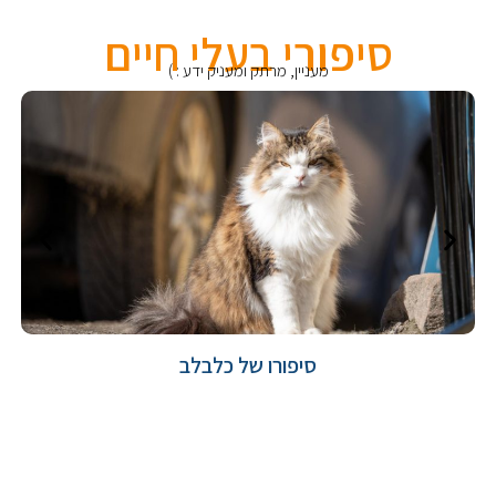
סיפורי בעלי חיים
מעניין, מרתק ומעניק ידע : )
סיפורו של כלבלב