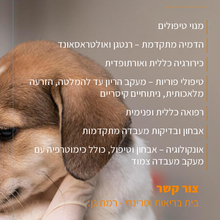
מנוי טיפולים
הדמיה מתקדמת – רנטגן ואולטראסאונד
כירורגיה כללית ואורתופדית
טיפולי פוריות – מעקב הריון עד להמלטה, הזרעה
מלאכותית, ניתוחיים קיסריים
רפואה כללית ופנימית
אבחון ובדיקות מעבדה מתקדמות
אונקולוגיה – אבחון וטיפול, כולל כימוטרפיה עם
מעקב מעבדה צמוד
צור קשר
בית בריאות וטרינרי - רמת גן: