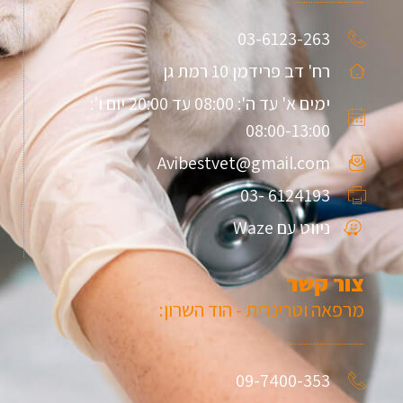
03-6123-263
רח' דב פרידמן 10 רמת גן
ימים א' עד ה': 08:00 עד 20:00 יום ו':
08:00-13:00
Avibestvet@gmail.com
6124193 -03
ניווט עם Waze
צור קשר
מרפאה וטרינרית - הוד השרון:
09-7400-353