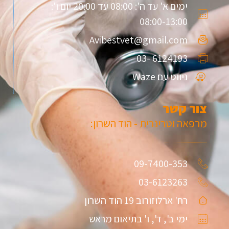
ימים א' עד ה': 08:00 עד 20:00 יום ו':
08:00-13:00
Avibestvet@gmail.com
6124193 -03
ניווט עם Waze
צור קשר
מרפאה וטרינרית - הוד השרון:
09-7400-353
03-6123263
רח' ארלוזורוב 19 הוד השרון
ימי ב', ד', ו' בתיאום מראש