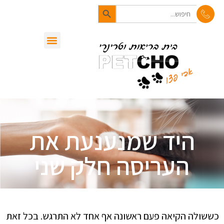
Search Button
לתוכן
Search
for:
סיפורי בעלי חיים
מן העיתונות
שירותי המרפאה
היד שמנענעת את
העריסה חלק שני
כששולה הקיאה פעם ראשונה אף אחד לא התרגש. בכל זאת