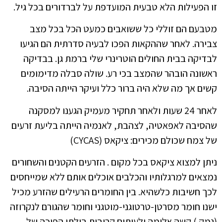
זו הפעילות הלא טבעית המועדפת על לברדורים בכל גיל.
מטבעם הם זוללי כל ששואבים כמעט הכל בכל מצב
צבירה. לאחר שההקאות הפכו לבעיה סדרתית הם הגיעו
לבדיקה בבית החולים הוטרינרי שלי ברמת גן. בבדיקה
ראשונה הובהר שהמצב בכי רע. שולה סבלה מדימומים
קשים אך מה שלא היה ברור כלל ועיקר הייתה הסיבה.
לאחר 24 שעות ולאחר תחקיר מעמיק הגענו למסקנה
שהסיבה לאפאטיה, לצהבת, לאנמיה הייתה בליעת זרעים
של צמח שכולם מכירים: ציקאס (CYCAS)
ניתן למצוא ציקאס בכל מקום . הזרעים הקטנים והשחורים
נמצאים למרגלותיו והכלבים אוכלים אותם ללא שמייחסים
לכך חשיבות כלשהיא. בין החומרים הרעילים שהזרע מכיל
ישנו חומר מסרטן-טרטוגני-מוטגני וחומר שהגורם לנקרוזה
(נמק ) קשה אלימה ולעיתים קרובות בילתי הפיכה של