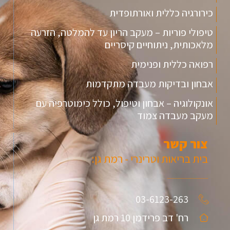
כירורגיה כללית ואורתופדית
טיפולי פוריות – מעקב הריון עד להמלטה, הזרעה
מלאכותית, ניתוחיים קיסריים
רפואה כללית ופנימית
אבחון ובדיקות מעבדה מתקדמות
אונקולוגיה – אבחון וטיפול, כולל כימוטרפיה עם
מעקב מעבדה צמוד
צור קשר
בית בריאות וטרינרי - רמת גן:
03-6123-263
רח' דב פרידמן 10 רמת גן