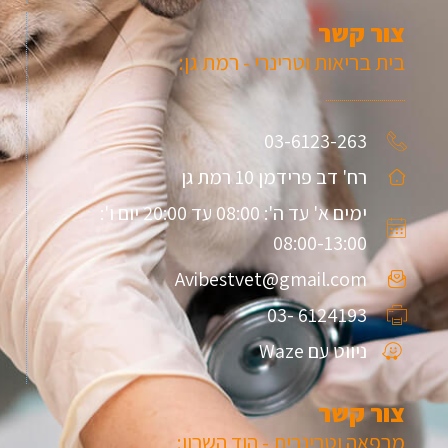
צור קשר
בית בריאות וטרינרי - רמת גן:
03-6123-263
רח' דב פרידמן 10 רמת גן
ימים א' עד ה': 08:00 עד 20:00 יום ו':
08:00-13:00
Avibestvet@gmail.com
6124193 -03
ניווט עם Waze
צור קשר
מרפאה וטרינרית - הוד השרון: