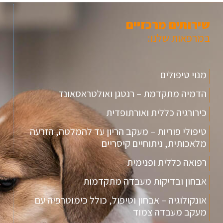
שירותים מרכזיים
במרפאות שלנו:
מנוי טיפולים
הדמיה מתקדמת – רנטגן ואולטראסאונד
כירורגיה כללית ואורתופדית
טיפולי פוריות – מעקב הריון עד להמלטה, הזרעה
מלאכותית, ניתוחיים קיסריים
רפואה כללית ופנימית
אבחון ובדיקות מעבדה מתקדמות
אונקולוגיה – אבחון וטיפול, כולל כימוטרפיה עם
מעקב מעבדה צמוד