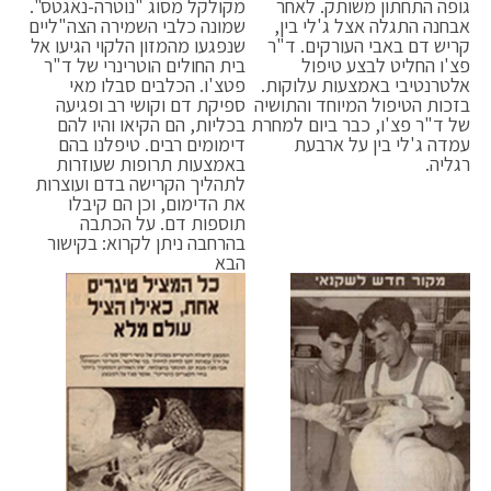
גופה התחתון משותק. לאחר
מקולקל מסוג "נוטרה-נאגטס".
אבחנה התגלה אצל ג'לי בין,
שמונה כלבי השמירה הצה"ליים
קריש דם באבי העורקים. ד"ר
שנפגעו מהמזון הלקוי הגיעו אל
פצ'ו החליט לבצע טיפול
בית החולים הוטרינרי של ד"ר
אלטרנטיבי באמצעות עלוקות.
פטצ'ו. הכלבים סבלו מאי
בזכות הטיפול המיוחד והתושיה
ספיקת דם וקושי רב ופגיעה
של ד"ר פצ'ו, כבר ביום למחרת
בכליות, הם הקיאו והיו להם
עמדה ג'לי בין על ארבעת
דימומים רבים. טיפלנו בהם
רגליה.
באמצעות תרופות שעוזרות
לתהליך הקרישה בדם ועוצרות
את הדימום, וכן הם קיבלו
תוספות דם. על הכתבה
בהרחבה ניתן לקרוא: בקישור
הבא