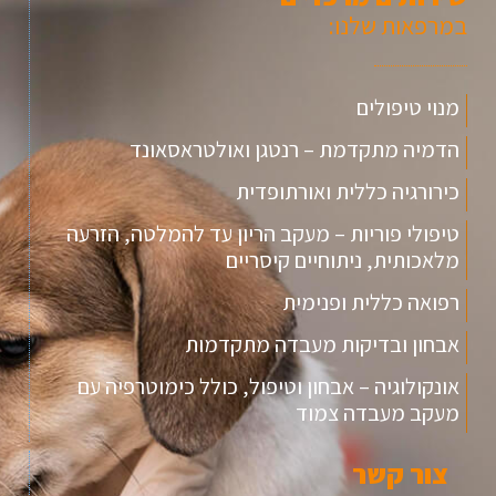
במרפאות שלנו:
מנוי טיפולים
הדמיה מתקדמת – רנטגן ואולטראסאונד
כירורגיה כללית ואורתופדית
טיפולי פוריות – מעקב הריון עד להמלטה, הזרעה
מלאכותית, ניתוחיים קיסריים
רפואה כללית ופנימית
אבחון ובדיקות מעבדה מתקדמות
אונקולוגיה – אבחון וטיפול, כולל כימוטרפיה עם
מעקב מעבדה צמוד
צור קשר