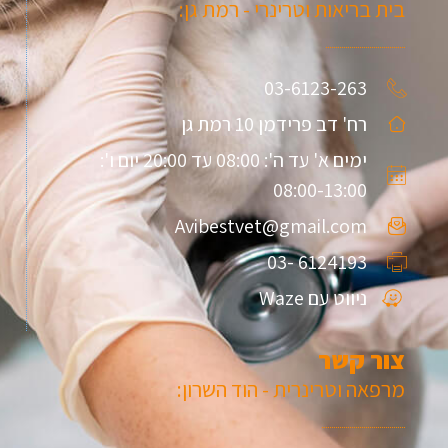
בית בריאות וטרינרי - רמת גן:
03-6123-263
רח' דב פרידמן 10 רמת גן
ימים א' עד ה': 08:00 עד 20:00 יום ו':
08:00-13:00
Avibestvet@gmail.com
6124193 -03
ניווט עם Waze
צור קשר
מרפאה וטרינרית - הוד השרון: