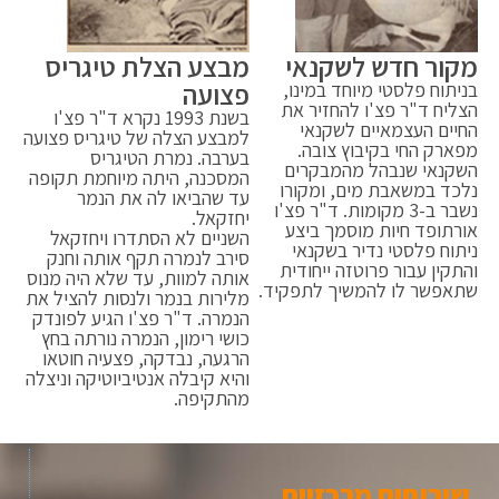
מקור חדש לשקנאי
מבצע הצלת טיגריס
פצועה
בניתוח פלסטי מיוחד במינו,
הצליח ד"ר פצ'ו להחזיר את
בשנת 1993 נקרא ד"ר פצ'ו
החיים העצמאיים לשקנאי
למבצע הצלה של טיגריס פצועה
מפארק החי בקיבוץ צובה.
בערבה. נמרת הטיגריס
השקנאי שנבהל מהמבקרים
המסכנה, היתה מיוחמת תקופה
נלכד במשאבת מים, ומקורו
עד שהביאו לה את הנמר
נשבר ב-3 מקומות. ד"ר פצ'ו
יחזקאל.
אורתופד חיות מוסמך ביצע
השניים לא הסתדרו ויחזקאל
ניתוח פלסטי נדיר בשקנאי
סירב לנמרה תקף אותה וחנק
והתקין עבור פרוטזה ייחודית
אותה למוות, עד שלא היה מנוס
שתאפשר לו להמשיך לתפקיד.
מלירות בנמר ולנסות להציל את
הנמרה. ד"ר פצ'ו הגיע לפונדק
כושי רימון, הנמרה נורתה בחץ
הרגעה, נבדקה, פצעיה חוטאו
והיא קיבלה אנטיביוטיקה וניצלה
מהתקיפה.
שירותים מרכזיים